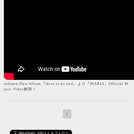
submen New Album『there is no end』より『MARIA』Official M
usic Video解禁！
1