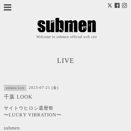
Welcome to submen official web site
LIVE
2023-07-21 (金)
submen Live
千葉 LOOK
サイトウヒロシ還暦祭
〜
LUCKY VIBRATION〜
submen