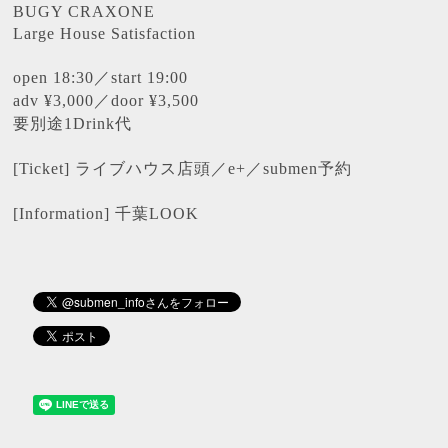
BUGY CRAXONE
Large House Satisfaction
open 18:30
／
start 19:00
adv ¥3,000
／
door ¥3,500
要別途
1Drink
代
[
Ticket
]
ライブハウス店頭／
e+
／
submen
予約
[
Information
]
千葉
LOOK