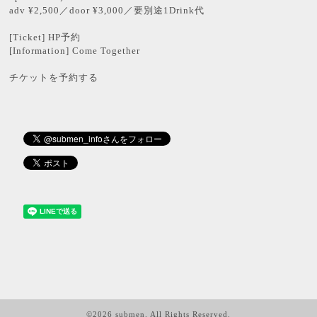
adv ¥2,500／door ¥3,000／要別途1Drink代
[Ticket]
HP予約
[Information]
Come Together
チケットを予約する
©2026
submen
. All Rights Reserved.